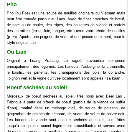
Pho
Pho (ou Foe) est une soupe de nouilles originaire du Vietnam mais
peut être trouvée partout au Laos. Avec de fines tranches de bœuf,
de porc ou de poulet, des tripes, des boulettes de viande et parfois
des entrailles (cœur, foie, langue, etc.) avec votre choix de nouilles
(p. Ex. Ajouter une poignée de verts et une pincée de piment, pour le
style original Lao.
Ou Lam
Original à Luang Prabang, ce ragoût savoureux comprend
principalement des légumes. Les haricots, l’aubergine, la citronnelle,
le basilic, les piments, les champignons des bois, la coriandre,
l’oignon vert et la vigne cultivée localement sont appelés «sa kaan».
Boeuf séchées au soleil
Morceaux de boeuf séchées au soleil, tres bons avec Beer Lao .
Fabriqué à partir de bifteck de boeuf (parfois de la viande de buffle
d’eau), mariné dans un mélange d’ail, de sauce de poisson, de
gingembre, de graines de sésame, de sucre, de sel et de poivre noir.
Les bandes de viande sont ensuite séchées au soleil, puis frites
jusqu’à ce qu’elles soient légèrement croustillantes et servies avec
du riz gluant ou du jaak maak len (sauce au chili à base de tomates).