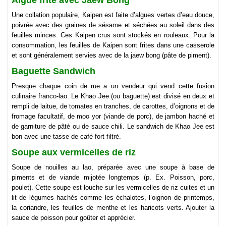
Algue frite avec Jaew Bong
Une collation populaire, Kaipen est faite d’algues vertes d’eau douce,
poivrée avec des graines de sésame et séchées au soleil dans des
feuilles minces. Ces Kaipen crus sont stockés en rouleaux. Pour la
consommation, les feuilles de Kaipen sont frites dans une casserole
et sont généralement servies avec de la jaew bong (pâte de piment).
Baguette Sandwich
Presque chaque coin de rue a un vendeur qui vend cette fusion
culinaire franco-lao. Le Khao Jee (ou baguette) est divisé en deux et
rempli de laitue, de tomates en tranches, de carottes, d’oignons et de
fromage facultatif, de moo yor (viande de porc), de jambon haché et
de garniture de pâté ou de sauce chili. Le sandwich de Khao Jee est
bon avec une tasse de café fort filtré.
Soupe aux vermicelles de riz
Soupe de nouilles au lao, préparée avec une soupe à base de
piments et de viande mijotée longtemps (p. Ex. Poisson, porc,
poulet). Cette soupe est louche sur les vermicelles de riz cuites et un
lit de légumes hachés comme les échalotes, l’oignon de printemps,
la coriandre, les feuilles de menthe et les haricots verts. Ajouter la
sauce de poisson pour goûter et apprécier.