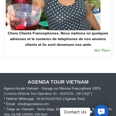
Chers Clients Francophones, Nous mettons ici quelques
adresses et le numeros de telephones de nos anciens
clients et ils sont devenues nos amis
Voir Plus+
AGENDA TOUR VIETNAM
Agence locale Vietnam - Voyage sur Mesure Francophone 100%
|
|
Licence d'Etat de Tour Opérateur: 01 - 363/TCDL - GP LHQT
* Hotline/ Whatsapp:
( Agenda Tour)
00 84 914257602
* Email:
info@agendatour.com
* Siège au Vietnam:
9ème étage, Bâtiment 169 Đ. Nguyễn Ngọc Vũ, Yên
Contact
Contact Us
Hòa, Hà Nội 100000, Viêt Nam