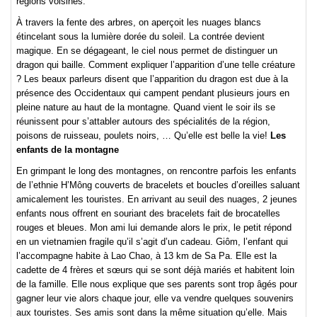
régions voisines.
À travers la fente des arbres, on aperçoit les nuages blancs
étincelant sous la lumière dorée du soleil. La contrée devient
magique. En se dégageant, le ciel nous permet de distinguer un
dragon qui baille. Comment expliquer l’apparition d’une telle créature
? Les beaux parleurs disent que l’apparition du dragon est due à la
présence des Occidentaux qui campent pendant plusieurs jours en
pleine nature au haut de la montagne. Quand vient le soir ils se
réunissent pour s’attabler autours des spécialités de la région,
poisons de ruisseau, poulets noirs, … Qu’elle est belle la vie!
Les
enfants de la montagne
En grimpant le long des montagnes, on rencontre parfois les enfants
de l’ethnie H’Mông couverts de bracelets et boucles d’oreilles saluant
amicalement les touristes. En arrivant au seuil des nuages, 2 jeunes
enfants nous offrent en souriant des bracelets fait de brocatelles
rouges et bleues. Mon ami lui demande alors le prix, le petit répond
en un vietnamien fragile qu’il s’agit d’un cadeau. Giôm, l’enfant qui
l’accompagne habite à Lao Chao, à 13 km de Sa Pa. Elle est la
cadette de 4 frères et sœurs qui se sont déjà mariés et habitent loin
de la famille. Elle nous explique que ses parents sont trop âgés pour
gagner leur vie alors chaque jour, elle va vendre quelques souvenirs
aux touristes. Ses amis sont dans la même situation qu’elle. Mais