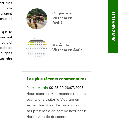
ent très
t, ils le
Où partir au
DEVIS GRATUIT
rendront
Vietnam en
rce ici
Avril?
e que le
uses est
 du ciel
Météo du
 parle de
Vietnam en Août
es gens
pas être
Les plus récents commentaires
Pierre Martin
00:25:29 26/07/2026
Nous sommes 6 personnes et nous
souhaitons visiter le Vietnam en
septembre 2027. Pensez-vous qu'il
soit préférable de commencer par le
Nord avant de descendre...