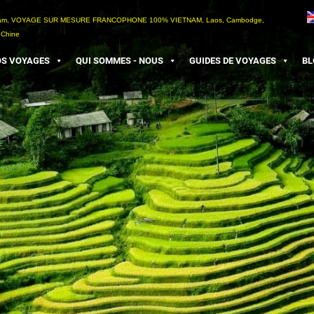
etnam, VOYAGE SUR MESURE FRANCOPHONE 100% VIETNAM, Laos, Cambodge,
 Chine
S VOYAGES
QUI SOMMES - NOUS
GUIDES DE VOYAGES
BL