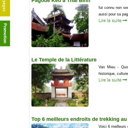
Pagode Keo à Thai Binh
fut connu non se
aussi pour sa pa
Lire la suite
Le Temple de la Littérature
Van Mieu - Quoc
historique, cultur
Lire la suite
Top 6 meilleurs endroits de trekking a
Voici 6 meilleurs