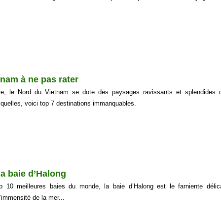
tnam à ne pas rater
re, le Nord du Vietnam se dote des paysages ravissants et splendides 
squelles, voici top 7 destinations immanquables.
la baie d’Halong
p 10 meilleures baies du monde, la baie d’Halong est le farniente délic
 l’immensité de la mer...