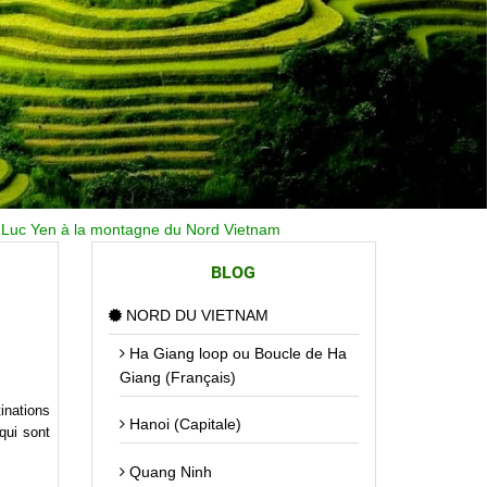
e Luc Yen à la montagne du Nord Vietnam
BLOG
NORD DU VIETNAM
Ha Giang loop ou Boucle de Ha
Giang (Français)
inations
Hanoi (Capitale)
qui sont
Quang Ninh