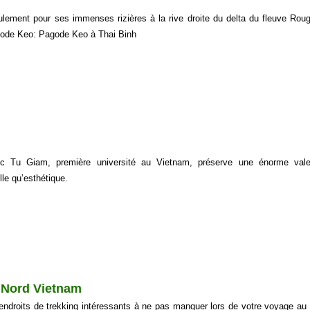
ulement pour ses immenses rizières à la rive droite du delta du fleuve Rou
gode Keo: Pagode Keo à Thai Binh
 Tu Giam, première université au Vietnam, préserve une énorme valeu
elle qu’esthétique.
u Nord Vietnam
 endroits de trekking intéressants à ne pas manquer lors de votre voyage au