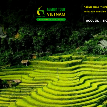
Passer
Agence locale Vi
au
Thailande, Birmanie,
contenu
ACCUEIL
NO