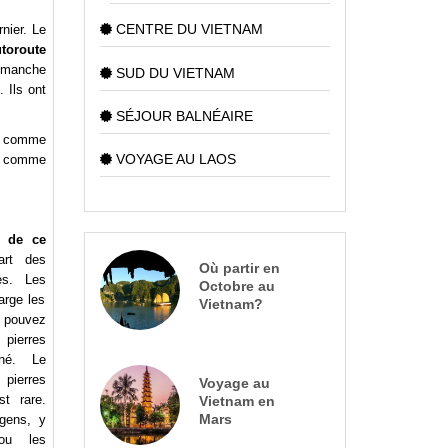
CENTRE DU VIETNAM
nier. Le
utoroute
dimanche
SUD DU VIETNAM
 Ils ont
SÉJOUR BALNÉAIRE
ré comme
VOYAGE AU LAOS
é comme
e de ce
art des
Où partir en
es. Les
Octobre au
arge les
Vietnam?
s pouvez
pierres
ché. Le
erres
Voyage au
st rare.
Vietnam en
Mars
gens, y
ou les