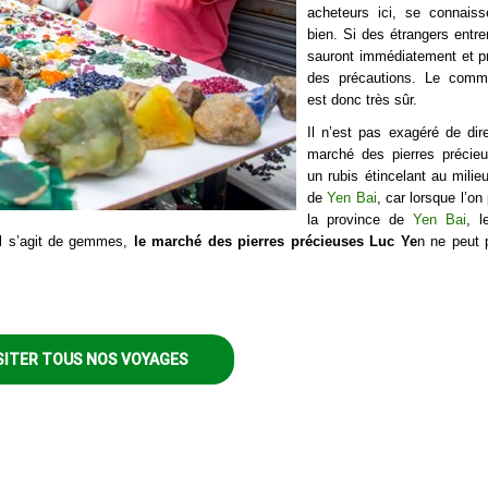
acheteurs ici, se connaiss
bien. Si des étrangers entren
sauront immédiatement et p
des précautions. Le comme
est donc très sûr.
Il n’est pas exagéré de dir
marché des pierres précie
un rubis étincelant au milieu
de
Yen Bai
, car lorsque l’on
la province de
Yen Bai
, l
il s’agit de gemmes,
le marché des pierres précieuses Luc Ye
n ne peut 
SITER TOUS NOS VOYAGES