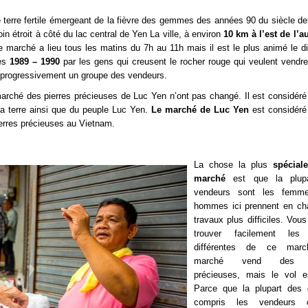
e terre fertile émergeant de la fièvre des gemmes des années 90 du siècle der
n étroit à côté du lac central de Yen La ville, à environ
10 km à l’est de l’a
e marché a lieu tous les matins du 7h au 11h mais il est le plus animé le 
es
1989 – 1990
par les gens qui creusent le rocher rouge qui veulent vendre.
nt progressivement un groupe des vendeurs.
 marché des pierres précieuses de Luc Yen n’ont pas changé. Il est considé
 la terre ainsi que du peuple Luc Yen.
Le marché de Luc Yen
est considér
erres précieuses au Vietnam.
La chose la plus
spécial
marché
est que la plup
vendeurs sont les femm
hommes ici prennent en ch
travaux plus difficiles. Vou
trouver facilement les 
différentes de ce mar
marché vend des pi
précieuses, mais le vol e
Parce que la plupart des 
compris les vendeurs 