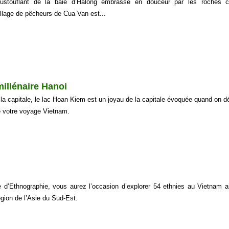
stouflant de la baie d’Halong embrassé en douceur par les roches ca
illage de pêcheurs de Cua Van est...
millénaire Hanoi
la capitale, le lac Hoan Kiem est un joyau de la capitale évoquée quand on dé
de votre voyage Vietnam.
 d’Ethnographie, vous aurez l’occasion d’explorer 54 ethnies au Vietnam a
égion de l’Asie du Sud-Est.