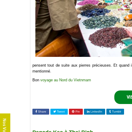
pensent tout de suite aux pierres précieuses. Et quand 
mentionné.
Bon
voyage au Nord du Vietnmam
VI
Share
Tweet
Pin
LinkedIn
Tumblr
Nos Voyages