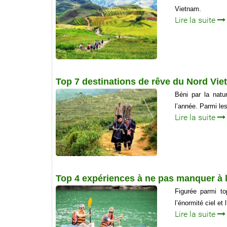
Vietnam.
Lire la suite
Top 7 destinations de rêve du Nord Vie
Béni par la natu
l’année. Parmi le
Lire la suite
Top 4 expériences à ne pas manquer à 
Figurée parmi to
l’énormité ciel et
Lire la suite