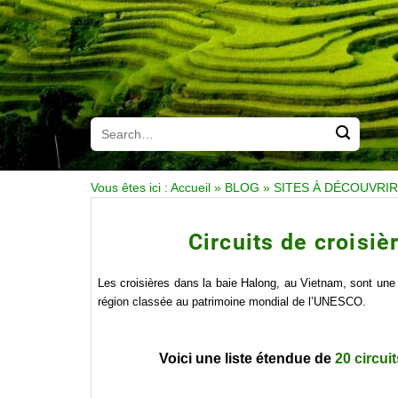
Vous êtes ici :
Accueil
»
BLOG
»
SITES À DÉCOUVRIR
Circuits de croisi
Les croisières dans la baie Halong, au Vietnam, sont une
région classée au patrimoine mondial de l’UNESCO.
Voici une liste étendue de
20 circui