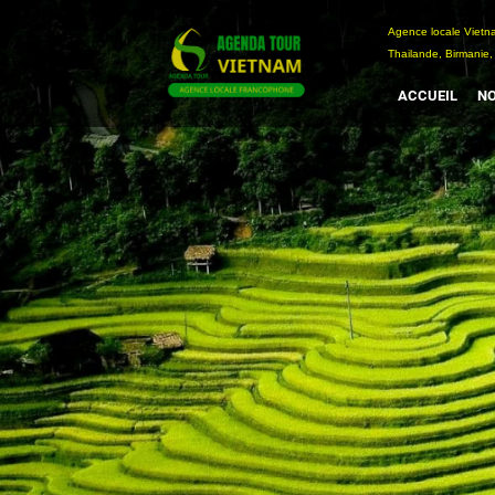
Passer
Agence locale Vi
au
Thailande, Birmanie,
contenu
ACCUEIL
NO