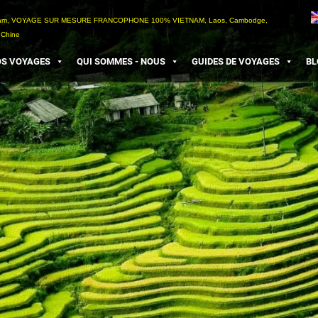
etnam, VOYAGE SUR MESURE FRANCOPHONE 100% VIETNAM, Laos, Cambodge,
 Chine
S VOYAGES
QUI SOMMES - NOUS
GUIDES DE VOYAGES
BL