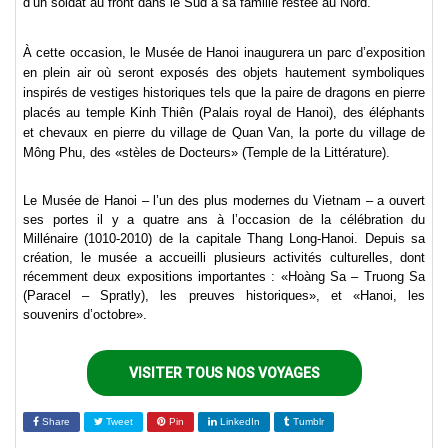
d’un soldat au front dans le Sud à sa famille restée au Nord.
À cette occasion, le Musée de Hanoi inaugurera un parc d’exposition
en plein air où seront exposés des objets hautement symboliques
inspirés de vestiges historiques tels que la paire de dragons en pierre
placés au temple Kinh Thiên (Palais royal de Hanoi), des éléphants
et chevaux en pierre du village de Quan Van, la porte du village de
Mông Phu, des «stèles de Docteurs» (Temple de la Littérature).
Le Musée de Hanoi – l’un des plus modernes du Vietnam – a ouvert
ses portes il y a quatre ans à l’occasion de la célébration du
Millénaire (1010-2010) de la capitale Thang Long-Hanoi. Depuis sa
création, le musée a accueilli plusieurs activités culturelles, dont
récemment deux expositions importantes : «Hoàng Sa – Truong Sa
(Paracel – Spratly), les preuves historiques», et «Hanoi, les
souvenirs d’octobre».
VISITER TOUS NOS VOYAGES
Share
Tweet
Pin
LinkedIn
Tumblr