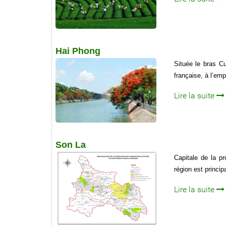
Hai Phong
Située le bras C
française, à l’em
Lire la suite
Son La
Capitale de la p
région est princi
Lire la suite