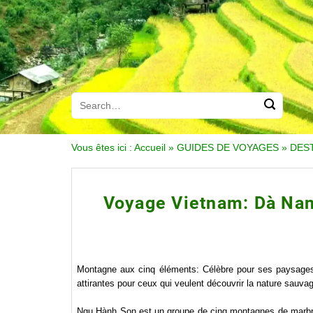
Vous êtes ici :
Accueil
»
GUIDES DE VOYAGES
»
DES
Voyage Vietnam: Dà Nang
Montagne aux cinq éléments: Célèbre pour ses paysages s
attirantes pour ceux qui veulent découvrir la nature sauva
Ngu Hành Son est un groupe de cinq montagnes de marbre