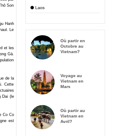
 Thô Son
Laos
Ngu Hanh
haut. Le
Où partir en
Octobre au
d et les
Vietnam?
Mong Gà.
pulation
Voyage au
ue de la
Vietnam en
i. Cette
Mars
ctuaires
 Dai (le
Où partir au
re Co Co
Vietnam en
gne est
Avril?