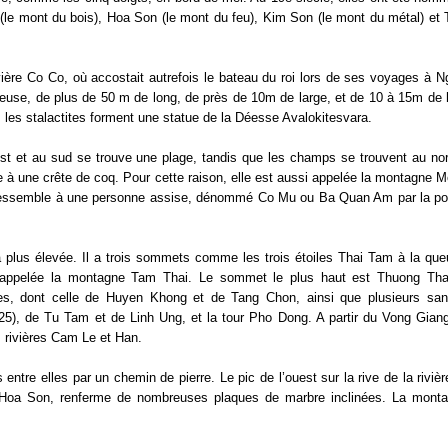
(le mont du bois), Hoa Son (le mont du feu), Kim Son (le mont du métal) et
ière Co Co, où accostait autrefois le bateau du roi lors de ses voyages à 
euse, de plus de 50 m de long, de près de 10m de large, et de 10 à 15m de 
e, les stalactites forment une statue de la Déesse Avalokitesvara.
st et au sud se trouve une plage, tandis que les champs se trouvent au nor
à une crête de coq. Pour cette raison, elle est aussi appelée la montagne 
 ressemble à une personne assise, dénommé Co Mu ou Ba Quan Am par la po
lus élevée. Il a trois sommets comme les trois étoiles Thai Tam à la que
i appelée la montagne Tam Thai. Le sommet le plus haut est Thuong Tha
les, dont celle de Huyen Khong et de Tang Chon, ainsi que plusieurs san
), de Tu Tam et de Linh Ung, et la tour Pho Dong. A partir du Vong Giang
es rivières Cam Le et Han.
tre elles par un chemin de pierre. Le pic de l’ouest sur la rive de la riviè
Hoa Son, renferme de nombreuses plaques de marbre inclinées. La monta