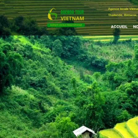
Passer
Agence locale Vi
au
Thailande, Birmanie,
contenu
ACCUEIL
NO