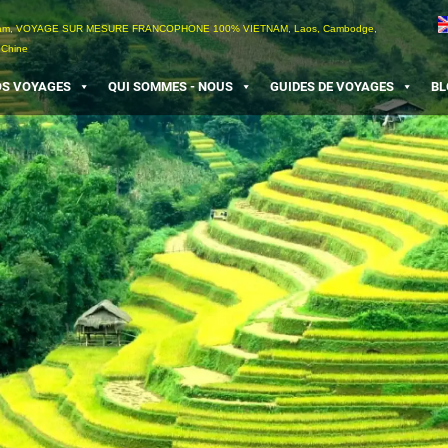
etnam, VOYAGE SUR MESURE FRANCOPHONE 100% VIETNAM, Laos, Cambodge,
 Chine
S VOYAGES
QUI SOMMES - NOUS
GUIDES DE VOYAGES
BL