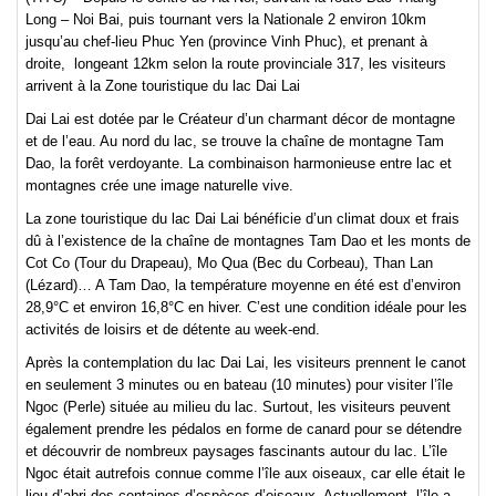
Long – Noi Bai, puis tournant vers la Nationale 2 environ 10km
jusqu’au chef-lieu Phuc Yen (province Vinh Phuc), et prenant à
droite, longeant 12km selon la route provinciale 317, les visiteurs
arrivent à la Zone touristique du lac Dai Lai
Dai Lai est dotée par le Créateur d’un charmant décor de montagne
et de l’eau. Au nord du lac, se trouve la chaîne de montagne Tam
Dao, la forêt verdoyante. La combinaison harmonieuse entre lac et
montagnes crée une image naturelle vive.
La zone touristique du lac Dai Lai bénéficie d’un climat doux et frais
dû à l’existence de la chaîne de montagnes Tam Dao et les monts de
Cot Co (Tour du Drapeau), Mo Qua (Bec du Corbeau), Than Lan
(Lézard)… A Tam Dao, la température moyenne en été est d’environ
28,9°C et environ 16,8°C en hiver. C’est une condition idéale pour les
activités de loisirs et de détente au week-end.
Après la contemplation du lac Dai Lai, les visiteurs prennent le canot
en seulement 3 minutes ou en bateau (10 minutes) pour visiter l’île
Ngoc (Perle) située au milieu du lac. Surtout, les visiteurs peuvent
également prendre les pédalos en forme de canard pour se détendre
et découvrir de nombreux paysages fascinants autour du lac. L’île
Ngoc était autrefois connue comme l’île aux oiseaux, car elle était le
lieu d’abri des centaines d’espèces d’oiseaux. Actuellement, l’île a