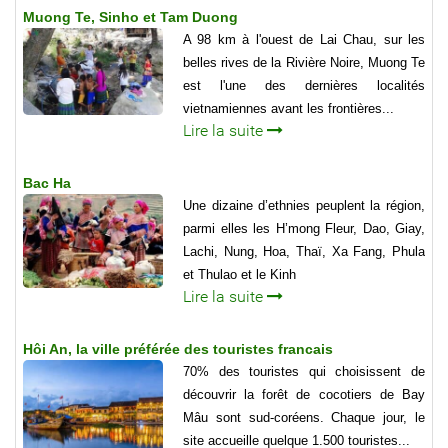
Muong Te, Sinho et Tam Duong
A 98 km à l'ouest de Lai Chau, sur les
belles rives de la Rivière Noire, Muong Te
est l'une des dernières localités
vietnamiennes avant les frontières...
Lire la suite
Bac Ha
Une dizaine d’ethnies peuplent la région,
parmi elles les H’mong Fleur, Dao, Giay,
Lachi, Nung, Hoa, Thaï, Xa Fang, Phula
et Thulao et le Kinh
Lire la suite
Hôi An, la ville préférée des touristes francais
70% des touristes qui choisissent de
découvrir la forêt de cocotiers de Bay
Mâu sont sud-coréens. Chaque jour, le
site accueille quelque 1.500 touristes...