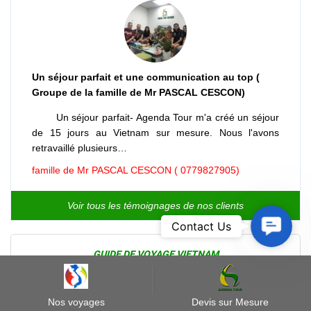
Un séjour parfait et une communication au top (
Groupe de la famille de Mr PASCAL CESCON)
Un séjour parfait- Agenda Tour m'a créé un séjour
de 15 jours au Vietnam sur mesure. Nous l'avons
retravaillé plusieurs…
famille de Mr PASCAL CESCON ( 0779827905)
Voir tous les témoignages de nos clients
Contact
Contact Us
Us
GUIDE DE VOYAGE VIETNAM
Guide détaillé Voyage Vietnam 2027 – Météo,
climat et Quand Partir
Nos voyages
Devis sur Mesure