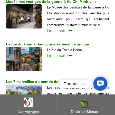
Musée des vestiges de la guerre à Ho Chi Minh ville
Le Musée des vestiges de la guerre à Ho
Chi Minh ville est l'un des lieux les plus
marquants pour ceux qui souhaitent
comprendre l'histoire tumultueuse du
Lire la suite
La rue du Train à Hanoï, une expérience unique
La rue du Train à Hanoï,
Lire la suite
Les 7 merveilles du monde de la nature
Contact
Contact Us
Les sept merveilles du monde de la
Us
nature est une liste de phénomènes
naturels remarquables établie en
référence à la liste des Sept nouvelles
merveilles du monde. Ce projet est une
Nos voyages
Devis sur Mesure