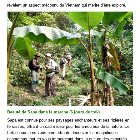
révèlent un aspect méconnu du Vietnam qui mérite d’être exploré.
Beauté de Sapa dans la marche (6 jours de trek)
Sapa est connue pour ses paysages enchanteurs et ses rizières en
terrasses, offrant un cadre idéal pour les amoureux de la nature. Ce
trek de six jours vous permettra de découvrir les magnifiques
panoramas tout en vous immergeant dans la culture des minorités