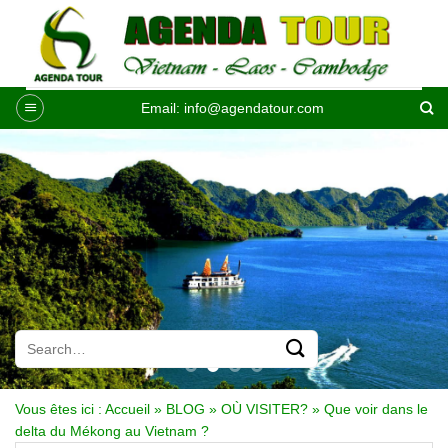
Passer
au
contenu
Email:
info@agendatour.com
Vous êtes ici :
Accueil
»
BLOG
»
OÙ VISITER?
»
Que voir dans le
delta du Mékong au Vietnam ?