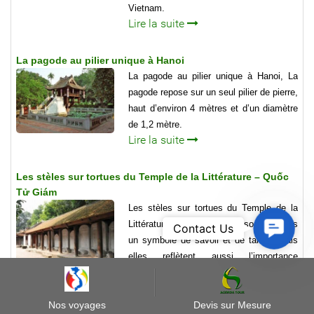
Vietnam.
Lire la suite
La pagode au pilier unique à Hanoi
La pagode au pilier unique à Hanoi, La
pagode repose sur un seul pilier de pierre,
haut d’environ 4 mètres et d’un diamètre
de 1,2 mètre.
Lire la suite
Les stèles sur tortues du Temple de la Littérature – Quốc
Tử Giám
Les stèles sur tortues du Temple de la
Contact
Littérature - Quốc Tử Giám sont à la fois
Contact Us
Us
un symbole de savoir et de talent, mais
elles reflètent aussi l’importance
accordée à l’éducation
Lire la suite
Nos voyages
Devis sur Mesure