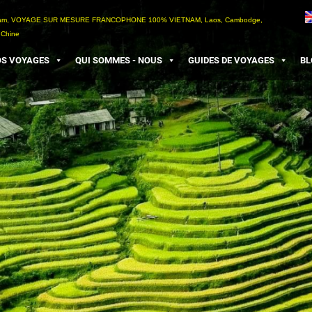
etnam, VOYAGE SUR MESURE FRANCOPHONE 100% VIETNAM, Laos, Cambodge,
 Chine
S VOYAGES
QUI SOMMES - NOUS
GUIDES DE VOYAGES
BL