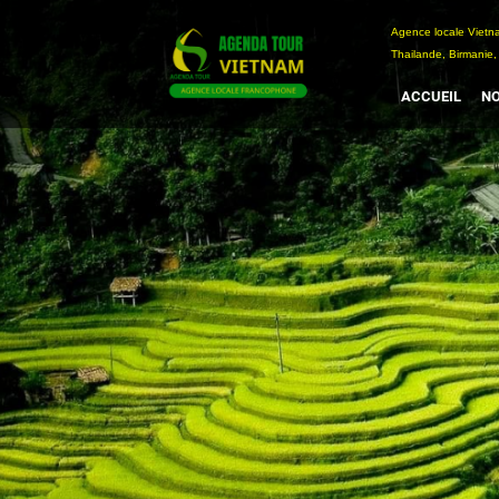
Passer
Agence locale Vi
au
Thailande, Birmanie,
contenu
ACCUEIL
NO