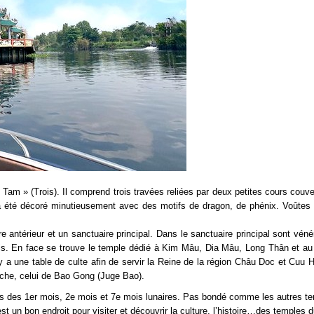
am » (Trois). Il comprend trois travées reliées par deux petites cours couve
eur a été décoré minutieusement avec des motifs de dragon, de phénix. Voûtes
antérieur et un sanctuaire principal. Dans le sanctuaire principal sont véné
is. En face se trouve le temple dédié à Kim Mâu, Dia Mâu, Long Thân et au 
l y a une table de culte afin de servir la Reine de la région Châu Doc et Cuu 
auche, celui de Bao Gong (Juge Bao).
rs des 1er mois, 2e mois et 7e mois lunaires. Pas bondé comme les autres t
st un bon endroit pour visiter et découvrir la culture, l’histoire…des temples 