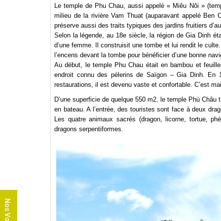
Le temple de Phu Chau, aussi appelé « Miêu Nôi » (templ
milieu de la rivière Vam Thuat (auparavant appelé Ben C
préserve aussi des traits typiques des jardins fruitiers d’au
Selon la légende, au 18e siècle, la région de Gia Dinh é
d’une femme. Il construisit une tombe et lui rendit le culte
l’encens devant la tombe pour bénéficier d’une bonne navi
Au début, le temple Phu Chau était en bambou et feuilles
endroit connu des pèlerins de Saïgon – Gia Dinh. En 1
restaurations, il est devenu vaste et confortable. C’est mai
D’une superficie de quelque 550 m2, le temple Phù Châu trô
en bateau. A l’entrée, des touristes sont face à deux dr
Les quatre animaux sacrés (dragon, licorne, tortue, ph
dragons serpentiformes.
Nos Voyages