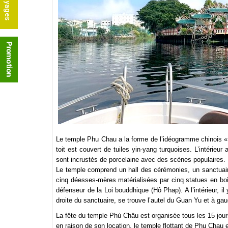
Le temple Phu Chau a la forme de l’idéogramme chinois « T
toit est couvert de tuiles yin-yang turquoises. L’intéri
sont incrustés de porcelaine avec des scènes populaires.
Le temple comprend un hall des cérémonies, un sanctuaire 
cinq déesses-mères matérialisées par cinq statues en bo
défenseur de la Loi bouddhique (Hô Phap). A l’intérieur, i
droite du sanctuaire, se trouve l’autel du Guan Yu et à g
La fête du temple Phù Châu est organisée tous les 15 jou
en raison de son location, le temple flottant de Phu Chau e