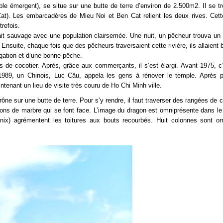
e émergent), se situe sur une butte de terre d’environ de 2.500m2. Il se t
at). Les embarcadères de Mieu Noi et Ben Cat relient les deux rives. Cett
trefois.
tait sauvage avec une population clairsemée. Une nuit, un pêcheur trouva un
. Ensuite, chaque fois que des pêcheurs traversaient cette rivière, ils allaient 
gation et d’une bonne pêche.
 de cocotier. Après, grâce aux commerçants, il s’est élargi. Avant 1975, c’
989, un Chinois, Luc Câu, appela les gens à rénover le temple. Après p
ntenant un lieu de visite très couru de Ho Chi Minh ville.
ne sur une butte de terre. Pour s’y rendre, il faut traverser des rangées de c
agons de marbre qui se font face. L’image du dragon est omniprésente dans le
énix) agrémentent les toitures aux bouts recourbés. Huit colonnes sont o