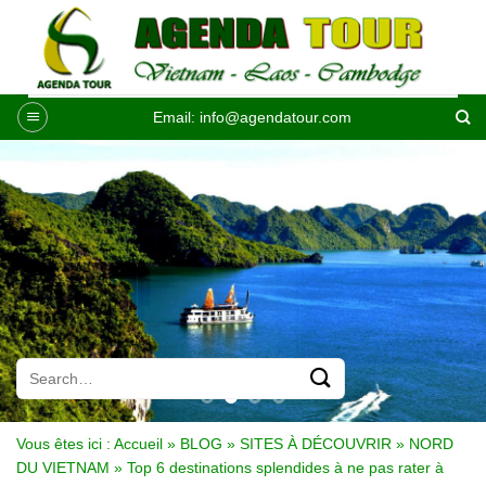
Passer
au
contenu
Email:
info@agendatour.com
Vous êtes ici :
Accueil
»
BLOG
»
SITES À DÉCOUVRIR
»
NORD
DU VIETNAM
»
Top 6 destinations splendides à ne pas rater à