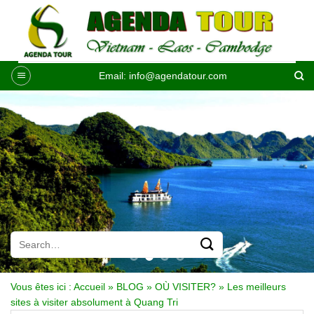
Passer
au
contenu
Email:
info@agendatour.com
Vous êtes ici :
Accueil
»
BLOG
»
OÙ VISITER?
»
Les meilleurs
sites à visiter absolument à Quang Tri