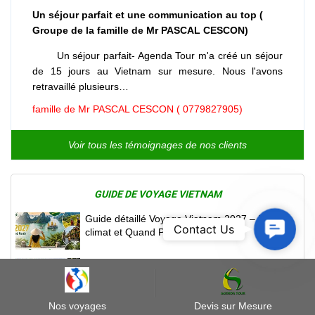
Un séjour parfait et une communication au top (
Groupe de la famille de Mr PASCAL CESCON)
Un séjour parfait- Agenda Tour m'a créé un séjour
de 15 jours au Vietnam sur mesure. Nous l'avons
retravaillé plusieurs…
famille de Mr PASCAL CESCON ( 0779827905)
Voir tous les témoignages de nos clients
GUIDE DE VOYAGE VIETNAM
Guide détaillé Voyage Vietnam 2027 – Météo,
Contact
Contact Us
climat et Quand Partir
Us
Vietnam saison des pluies – bien comprendre
pour voyager serein
Nos voyages
Devis sur Mesure
Voyage Gay friendly au Vietnam — itinéraires,