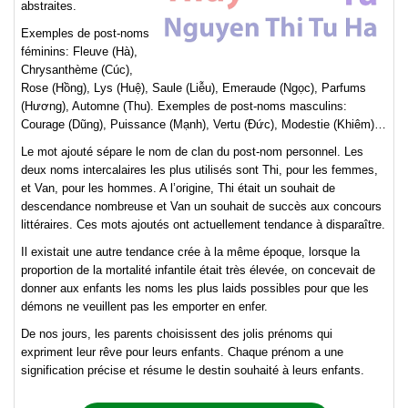
abstraites.
Exemples de post-noms
féminins: Fleuve (Hà),
Chrysanthème (Cúc),
Rose (Hồng), Lys (Huệ), Saule (Liễu), Emeraude (Ngọc), Parfums
(Hương), Automne (Thu). Exemples de post-noms masculins:
Courage (Dũng), Puissance (Mạnh), Vertu (Đức), Modestie (Khiêm)…
Le mot ajouté sépare le nom de clan du post-nom personnel. Les
deux noms intercalaires les plus utilisés sont Thi, pour les femmes,
et Van, pour les hommes. A l’origine, Thi était un souhait de
descendance nombreuse et Van un souhait de succès aux concours
littéraires. Ces mots ajoutés ont actuellement tendance à disparaître.
Il existait une autre tendance crée à la même époque, lorsque la
proportion de la mortalité infantile était très élevée, on concevait de
donner aux enfants les noms les plus laids possibles pour que les
démons ne veuillent pas les emporter en enfer.
De nos jours, les parents choisissent des jolis prénoms qui
expriment leur rêve pour leurs enfants. Chaque prénom a une
signification précise et résume le destin souhaité à leurs enfants.