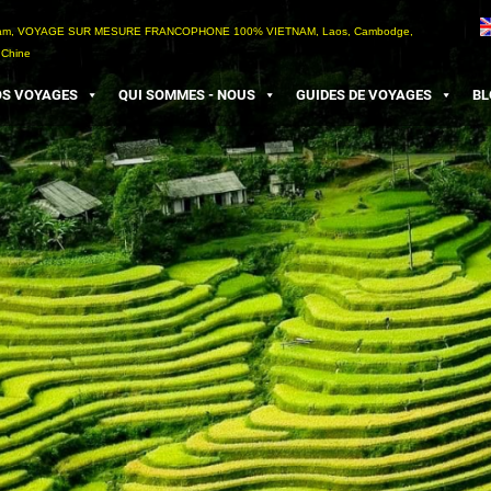
etnam, VOYAGE SUR MESURE FRANCOPHONE 100% VIETNAM, Laos, Cambodge,
 Chine
S VOYAGES
QUI SOMMES - NOUS
GUIDES DE VOYAGES
BL