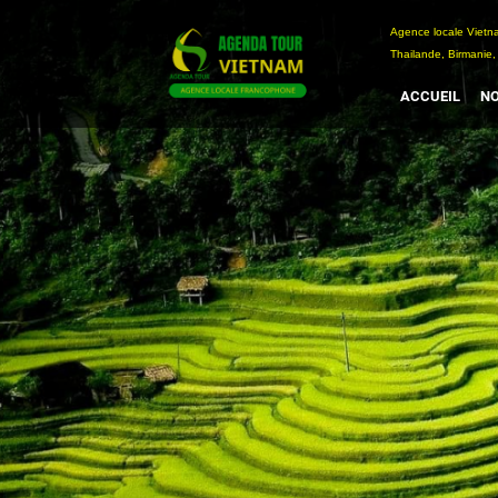
Passer
Agence locale Vi
au
Thailande, Birmanie,
contenu
ACCUEIL
NO