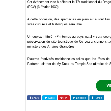
Cet événement vise à célébrer le Têt traditionnel du Drag
(PCV) (3 février 1930).
A cette occasion, des spectacles en plein air auront lieu 
sites culturels et historiques sera libre.
Un duplex intitulé »Printemps au pays natal » sera coorg
préservation du site touristique de Co Loa-ancienne cit
ministère des Affaires étrangères.
D’autres festivités traditionnelles telles que les fêtes
Parfums, district de My Duc), du Temple Soc (district de
VI
Share
Tweet
Pin
LinkedIn
Tumblr