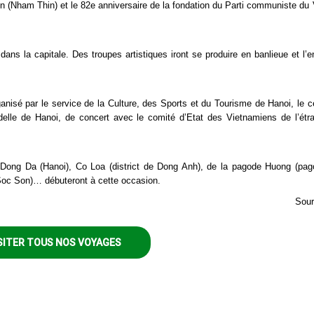
on (Nham Thin) et le 82e anniversaire de la fondation du Parti communiste du
dans la capitale. Des troupes artistiques iront se produire en banlieue et l’e
anisé par le service de la Culture, des Sports et du Tourisme de Hanoi, le c
adelle de Hanoi, de concert avec le comité d’Etat des Vietnamiens de l’étr
 de Dong Da (Hanoi), Co Loa (district de Dong Anh), de la pagode Huong (pa
 Soc Son)… débuteront à cette occasion.
Sour
SITER TOUS NOS VOYAGES