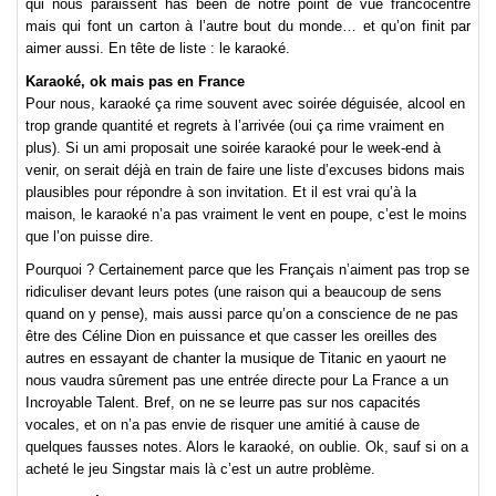
qui nous paraissent has been de notre point de vue francocentré
mais qui font un carton à l’autre bout du monde… et qu’on finit par
aimer aussi. En tête de liste : le karaoké.
Karaoké, ok mais pas en France
Pour nous, karaoké ça rime souvent avec soirée déguisée, alcool en
trop grande quantité et regrets à l’arrivée (oui ça rime vraiment en
plus). Si un ami proposait une soirée karaoké pour le week-end à
venir, on serait déjà en train de faire une liste d’excuses bidons mais
plausibles pour répondre à son invitation. Et il est vrai qu’à la
maison, le karaoké n’a pas vraiment le vent en poupe, c’est le moins
que l’on puisse dire.
Pourquoi ? Certainement parce que les Français n’aiment pas trop se
ridiculiser devant leurs potes (une raison qui a beaucoup de sens
quand on y pense), mais aussi parce qu’on a conscience de ne pas
être des Céline Dion en puissance et que casser les oreilles des
autres en essayant de chanter la musique de Titanic en yaourt ne
nous vaudra sûrement pas une entrée directe pour La France a un
Incroyable Talent. Bref, on ne se leurre pas sur nos capacités
vocales, et on n’a pas envie de risquer une amitié à cause de
quelques fausses notes. Alors le karaoké, on oublie. Ok, sauf si on a
acheté le jeu Singstar mais là c’est un autre problème.