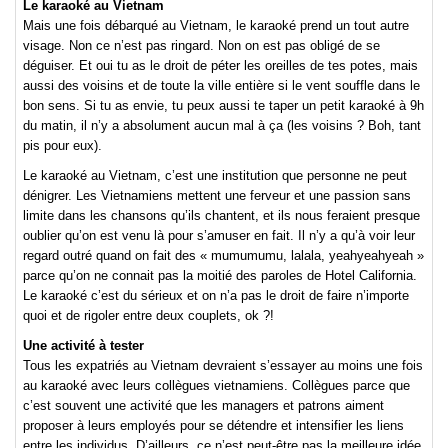
Le karaoké au Vietnam
Mais une fois débarqué au Vietnam, le karaoké prend un tout autre
visage. Non ce n’est pas ringard. Non on est pas obligé de se
déguiser. Et oui tu as le droit de péter les oreilles de tes potes, mais
aussi des voisins et de toute la ville entière si le vent souffle dans le
bon sens. Si tu as envie, tu peux aussi te taper un petit karaoké à 9h
du matin, il n’y a absolument aucun mal à ça (les voisins ? Boh, tant
pis pour eux).
Le karaoké au Vietnam, c’est une institution que personne ne peut
dénigrer. Les Vietnamiens mettent une ferveur et une passion sans
limite dans les chansons qu’ils chantent, et ils nous feraient presque
oublier qu’on est venu là pour s’amuser en fait. Il n’y a qu’à voir leur
regard outré quand on fait des « mumumumu, lalala, yeahyeahyeah »
parce qu’on ne connait pas la moitié des paroles de Hotel California.
Le karaoké c’est du sérieux et on n’a pas le droit de faire n’importe
quoi et de rigoler entre deux couplets, ok ?!
Une activité à tester
Tous les expatriés au Vietnam devraient s’essayer au moins une fois
au karaoké avec leurs collègues vietnamiens. Collègues parce que
c’est souvent une activité que les managers et patrons aiment
proposer à leurs employés pour se détendre et intensifier les liens
entre les individus. D’ailleurs, ce n’est peut-être pas la meilleure idée